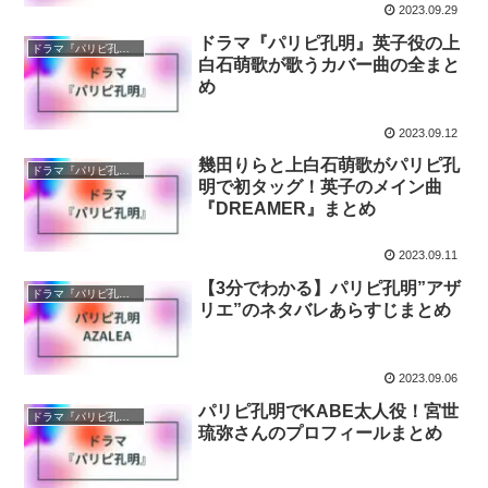
2023.09.29
ドラマ『パリピ孔明』英子役の上
ドラマ『パリピ孔明』
白石萌歌が歌うカバー曲の全まと
め
2023.09.12
幾田りらと上白石萌歌がパリピ孔
ドラマ『パリピ孔明』
明で初タッグ！英子のメイン曲
『DREAMER』まとめ
2023.09.11
【3分でわかる】パリピ孔明”アザ
ドラマ『パリピ孔明』
リエ”のネタバレあらすじまとめ
2023.09.06
パリピ孔明でKABE太人役！宮世
ドラマ『パリピ孔明』
琉弥さんのプロフィールまとめ