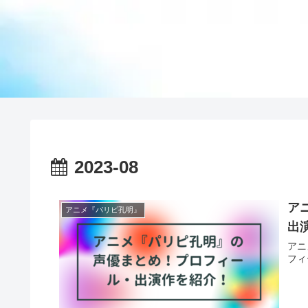
2023-08
ア
アニメ『パリピ孔明』
出
アニ
フィ