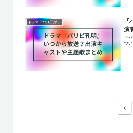
『
ドラマ『パリピ孔明』
演
『パ
つい
前
へ